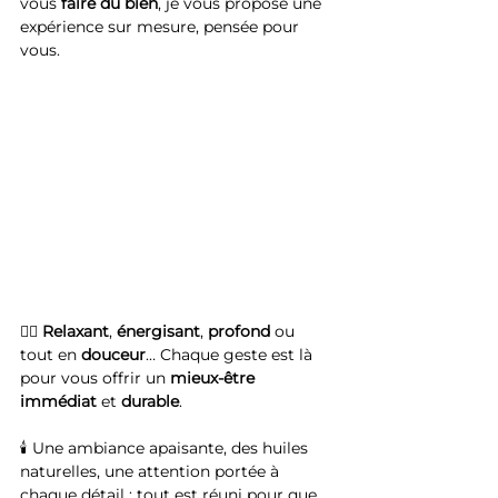
vous 
faire
du
bien
, je vous propose une 
expérience sur mesure, pensée pour 
vous.
💆‍♀️ 
Relaxant
, 
énergisant
, 
profond
 ou 
tout en 
douceur
… Chaque geste est là 
pour vous offrir un 
mieux-être
immédiat
 et 
durable
.
🕯️ Une ambiance apaisante, des huiles 
naturelles, une attention portée à 
chaque détail : tout est réuni pour que 