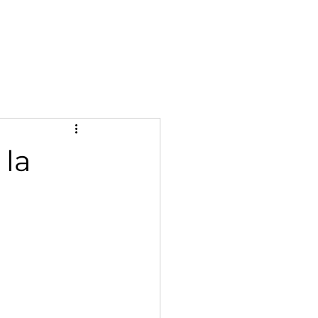
Se connecter
s
RESERVATION
 la