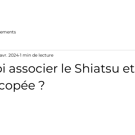
s et Formations
Bons cadeaux
Infos pratique
pements
 avr. 2024
1 min de lecture
 associer le Shiatsu et
copée ?