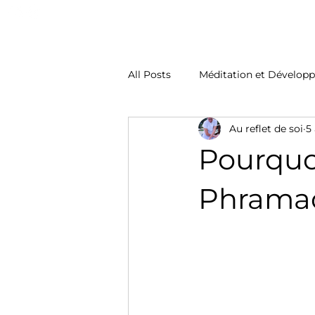
Accueil
Nos soins
Nos Cures
Atelier
All Posts
Méditation et Dévelop
Au reflet de soi
5
Pourquoi
Phrama