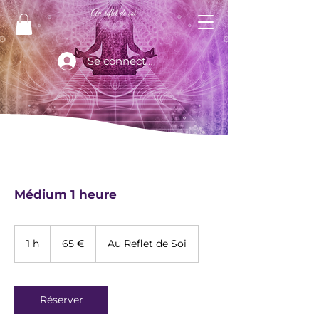
Se connecter
Médium 1 heure
65
euros
1 h
1
65 €
Au Reflet de Soi
Réserver