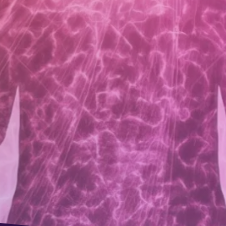
entre de soin énergétique et bien-êt
à La Teste-de-Buch
formez le Stress, la Fatigue émotionn
le Burn-out en Force Intérieure..."
Réserver