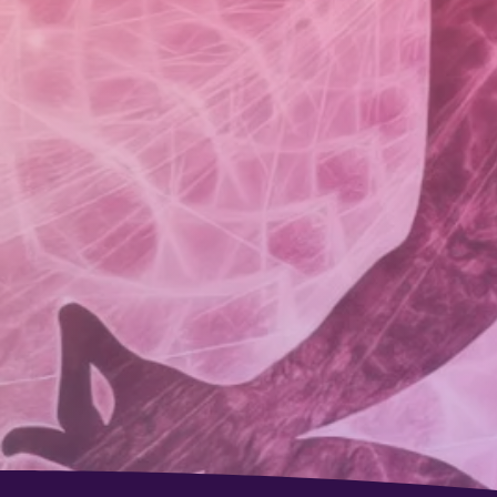
C
"Trans