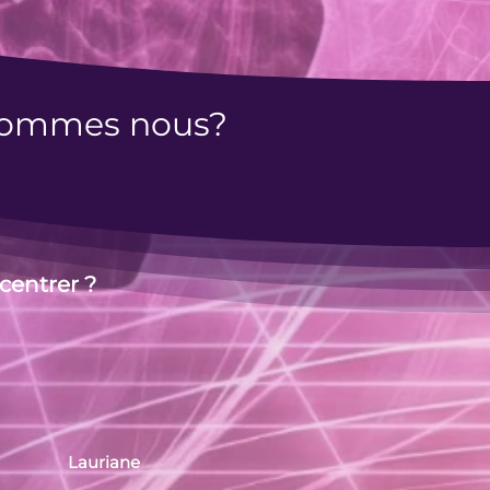
sommes nous?
ecentrer ?
Lauriane