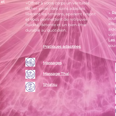
 et
→Offrez à votre corps un véritable
lâcher-prise : des soins adaptés
→
R
libèrent les tensions, apaisent l’esprit
souf
et vous permettent de retrouver
allè
fluidité, détente et un bien-être
aide
durable au quotidien.
votr
Les
sou
​
Pratiques adaptées:
Massages
​​
Massage Thaï
Shiatsu