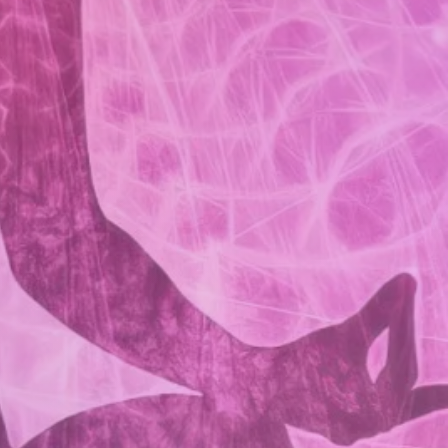
re
elle et