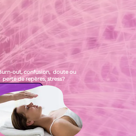
Burn-out,
confusion, doute ou
perte de repères, stress?