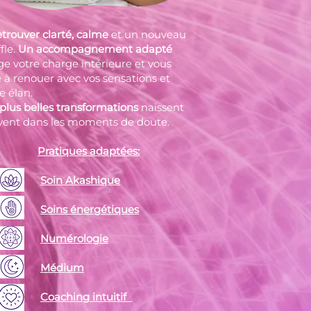
etrouver clarté, calme
et un nouveau
fle.
Un accompagnement adapté
ge votre charge intérieure et vous
 à renouer avec vos sensations et
e élan.
 plus belles transformations
naissent
vent dans les moments de doute.
Pratiques adaptées:
​
Soin Akashique
Soins énergétiques
Numérologie
Médium
Coaching intuitif