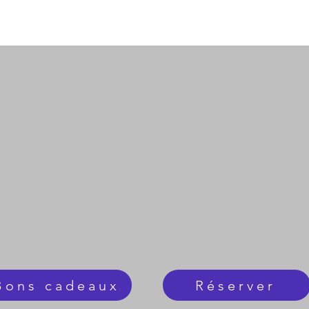
s et Formations
Bons cadeaux
Infos pratique
Bons cadeaux
Réserver