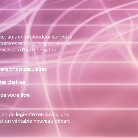
ce
, j’agis en profondeur sur votre
culaires et vos énergies. Je vous
ocessus d’harmonisation
nsions
musculaires
 chakras
otre être.
tion de légèreté retrouvée, une
et un véritable nouveau départ