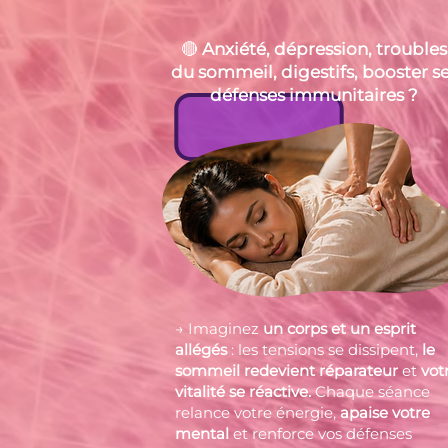
🔴
Anxiété, dépression, troubles
du sommeil,
digestifs, booster s
défenses immunitaires ?
→ Imaginez
un corps et un esprit
allégés
: les tensions se dissipent,
le
sommeil redevient réparateur
et
vot
vitalité se réactive.
Chaque séance
relance votre énergie,
apaise votre
mental
et renforce vos défenses