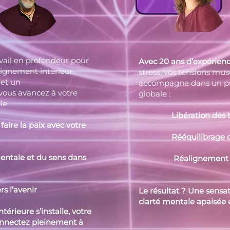
ail en profondeur pour
Avec 20 ans d’expérien
lignement intérieur.
stress, vos tensions mus
 et un
accompagne dans un pr
ous avancez à votre
globale :
le.
Libération des te
re la paix avec votre
Rééquilibrage des
tale et du sens dans
Réalignement de v
l’avenir
Le résultat ? Une sensa
clarté mentale apaisée 
érieure s’installe, votre
econnectez pleinement à