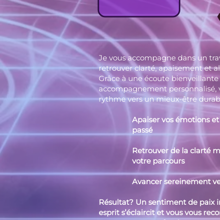
Je vous accompagne dans un trav
retrouver clarté, apaisement et a
Grâce à une écoute bienveillante
accompagnement personnalisé, v
rythme vers un mieux-être durab
Apaiser vos émotions et fai
passé
Retrouver de la clarté men
votre parcours
Avancer sereinement vers 
Résultat? Un sentiment de paix int
esprit s’éclaircit et vous vous r