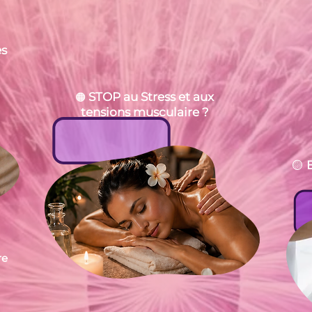
es
STOP au Stress et aux
🟠
tensions musculaire ?
🟡
re