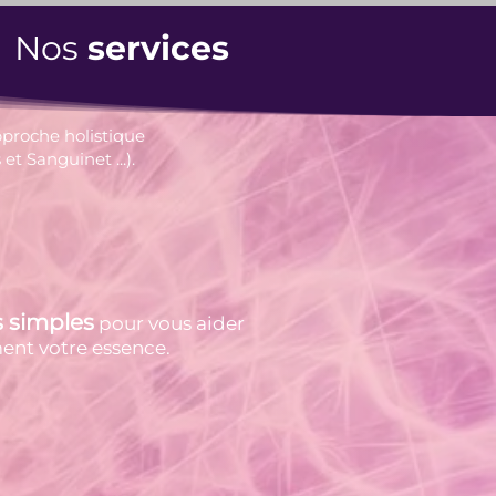
Nos
services
pproche holistique
 Sanguinet ...). ​
s simples
pour vous aider
ent votre essence.