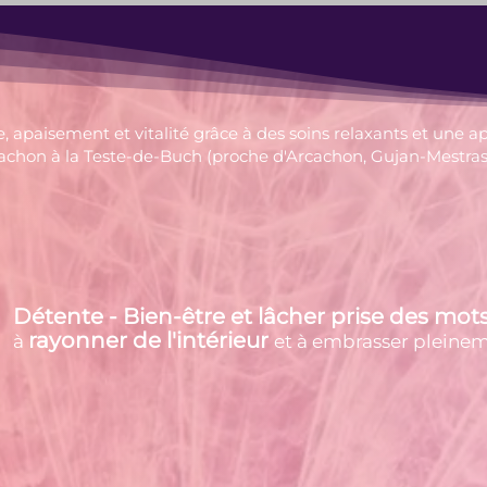
Cartes cadeaux
Réserver
, apaisement et vitalité grâce à des soins relaxants et une a
cachon à la Teste-de-Buch (proche d'Arcachon, Gujan-Mestras et
Détente - Bien-être et lâcher prise des mot
rayonner de l'intérieur
à
et à embrasser pleinem