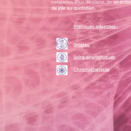
naturelles. Plus de clarté, de
sérénité
de joie au quotidien.
Pratiques adaptées :
Shiatsu
Soins énergétiques
Chromothérapie