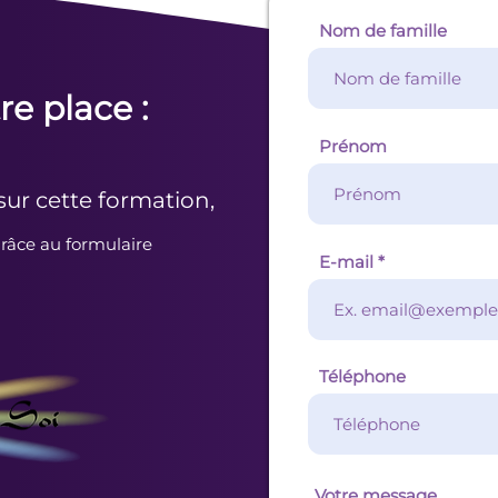
Nom de famille
re place :
Prénom
sur cette formation,
râce au formulaire
E-mail
Téléphone
Votre message