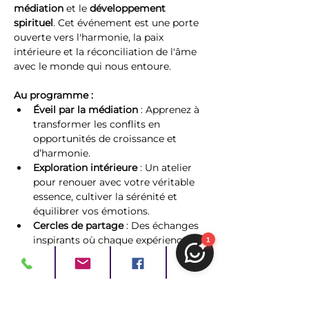
médiation
 et le 
développement 
spirituel
. Cet événement est une porte 
ouverte vers l'harmonie, la paix 
intérieure et la réconciliation de l'âme 
avec le monde qui nous entoure.
Au programme :
Éveil par la médiation
 : Apprenez à 
transformer les conflits en 
opportunités de croissance et 
d’harmonie.
Exploration intérieure
 : Un atelier 
pour renouer avec votre véritable 
essence, cultiver la sérénité et 
équilibrer vos émotions.
Cercles de partage
 : Des échanges 
inspirants où chaque expérience 
devient un miroir pour mieux 
comprendre son propre chemin 
spirituel.
Constituez votre boîte à outils
 avec 