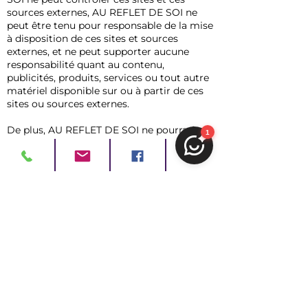
sources externes, AU REFLET DE SOI ne
peut être tenu pour responsable de la mise
à disposition de ces sites et sources
externes, et ne peut supporter aucune
responsabilité quant au contenu,
publicités, produits, services ou tout autre
matériel disponible sur ou à partir de ces
sites ou sources externes.
De plus, AU REFLET DE SOI ne pourra être
tenu responsable de tous dommages ou
pertes avérés ou allégués consécutifs ou
en relation avec l’utilisation ou avec le fait
d’avoir fait confiance au contenu, à des
biens ou des services disponibles sur ces
sites ou sources externes.
Droit applicable et attribution de
juridiction :
Tout litige en relation avec l’utilisation du
site
www.au-reflet-de-soi.com
est soumis
au droit français. Ces termes et conditions,
incluant les dispositions ci-dessus relatives